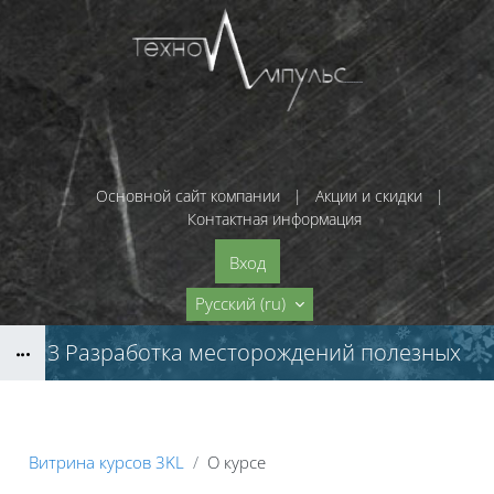
Перейти к основному содержанию
Основной сайт компании
|
Акции и скидки
|
Контактная информация
Вход
Русский ‎(ru)‎
Б.4.3 Разработка месторождений полезных
Блоки
ископаемых открытым способом
Витрина курсов 3KL
О курсе