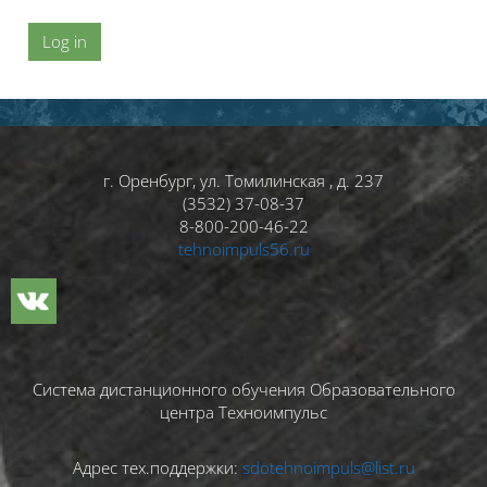
Log in
Blocks
Blocks
г. Оренбург, ул. Томилинская , д. 237
(3532) 37-08-37
8-800-200-46-22
tehnoimpuls56.ru
Система дистанционного обучения Образовательного
центра Техноимпульс
Адрес тех.поддержки:
sdotehnoimpuls@list.ru